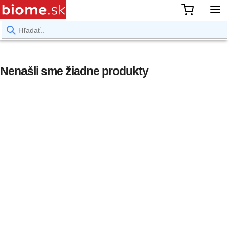
rward
Nenašli sme žiadne produkty