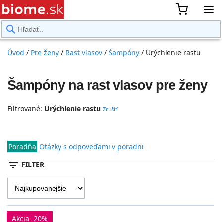
rward
Úvod
/
Pre ženy
/
Rast vlasov
/
Šampóny
/
Urýchlenie rastu
Šampóny na rast vlasov pre ženy
Filtrované:
Urýchlenie rastu
Zrušiť
Poradňa
Otázky s odpoveďami v poradni
filter_list
FILTER
Akcia -20%