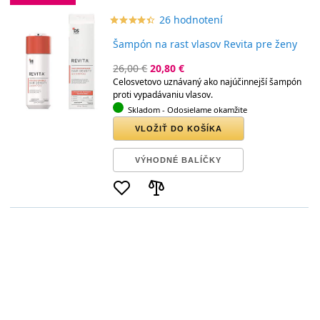
26 hodnotení
star_border
star
star_border
star
star_border
star
star_border
star
star_border
star
Šampón na rast vlasov Revita pre ženy
26,00 €
20,80 €
Celosvetovo uznávaný ako najúčinnejší šampón
proti vypadávaniu vlasov.
Skladom
- Odosielame okamžite
VLOŽIŤ DO KOŠÍKA
VÝHODNÉ BALÍČKY