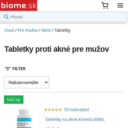
rward
Úvod
/
Pre mužov
/
Akné
/
Tabletky
Tabletky proti akné pre mužov
filter_list
FILTER
Náš tip
70 hodnotení
star_border
star
star_border
star
star_border
star
star_border
star
star_border
star
Tabletky na akné AcneGo 60tbl.