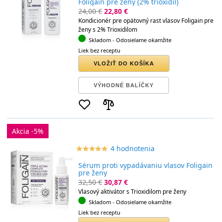
Foligain pre ženy (2% trioxidil)
24,00 €
22,80 €
Kondicionér pre opätovný rast vlasov Foligain pre
ženy s 2% Trioxidilom
Skladom
- Odosielame okamžite
Liek bez receptu
VLOŽIŤ DO KOŠÍKA
VÝHODNÉ BALÍČKY
Akcia -5%
4 hodnotenia
star_border
star
star_border
star
star_border
star
star_border
star
star_border
star
Sérum proti vypadávaniu vlasov Foligain
pre ženy
32,50 €
30,87 €
Vlasový aktivátor s Trioxidilom pre ženy
Skladom
- Odosielame okamžite
Liek bez receptu