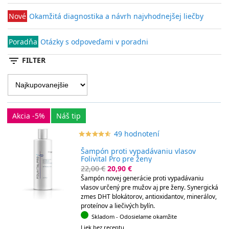
Nové
Okamžitá diagnostika a návrh najvhodnejšej liečby
Poradňa
Otázky s odpoveďami v poradni
filter_list
FILTER
Akcia -5%
Náš tip
49 hodnotení
star_border
star
star_border
star
star_border
star
star_border
star
star_border
star
Šampón proti vypadávaniu vlasov
Folivital Pro pre ženy
22,00 €
20,90 €
Šampón novej generácie proti vypadávaniu
vlasov určený pre mužov aj pre ženy. Synergická
zmes DHT blokátorov, antioxidantov, minerálov,
proteínov a liečivých bylín.
Skladom
- Odosielame okamžite
Liek bez receptu