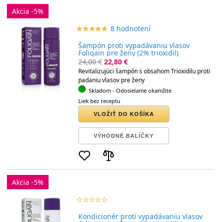
Akcia -5%
8 hodnotení
star_border
star
star_border
star
star_border
star
star_border
star
star_border
star
Šampón proti vypadávaniu vlasov
Foligain pre ženy (2% trioxidil)
24,00 €
22,80 €
Revitalizujúci šampón s obsahom Trioxidilu proti
padaniu vlasov pre ženy
Skladom
- Odosielame okamžite
Liek bez receptu
VLOŽIŤ DO KOŠÍKA
VÝHODNÉ BALÍČKY
Akcia -5%
star_border
star
star_border
star
star_border
star
star_border
star
star_border
star
Kondicionér proti vypadávaniu vlasov