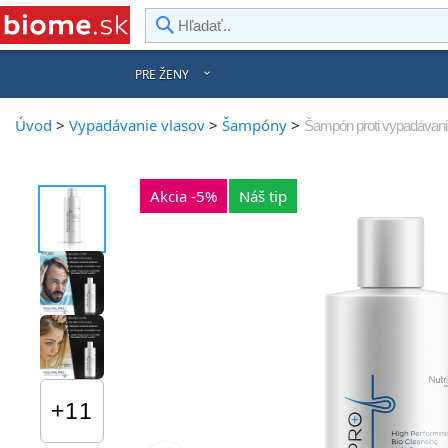
rward
PRE ŽENY
Úvod
>
Vypadávanie vlasov
>
Šampóny
>
Šampón proti vypadávan
Akcia -5%
Náš tip
+11