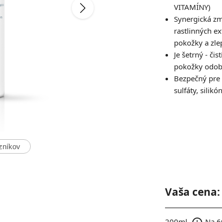
VITAMÍNY)
Synergická zm
rastlinných e
pokožky a zlep
Je šetrný - či
pokožky odobe
Bezpečný pre 
sulfáty, silik
zníkov
Vaša cena:
200ml.
Na 60