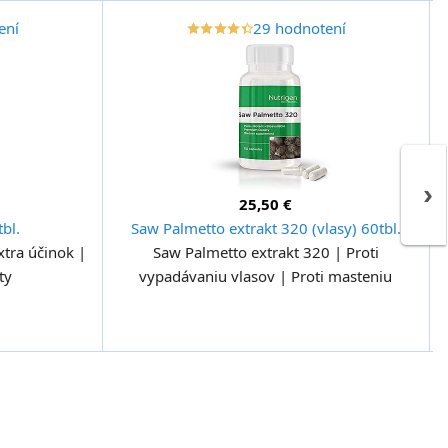
ení
29 hodnotení
star_border
star
star_border
star
star_border
star
star_border
star
star_border
star
›
25,50 €
bl.
Saw Palmetto extrakt 320 (vlasy) 60tbl.
xtra účinok |
Saw Palmetto extrakt 320 | Proti
ty
vypadávaniu vlasov | Proti masteniu