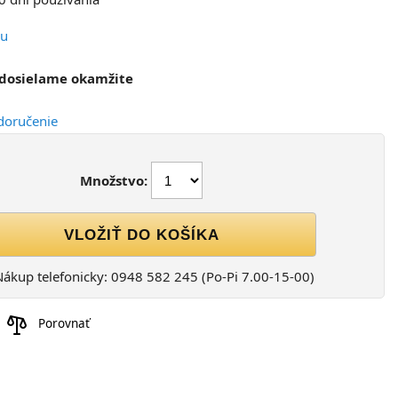
pu
Odosielame okamžite
doručenie
Množstvo:
VLOŽIŤ DO KOŠÍKA
ákup telefonicky: 0948 582 245 (Po-Pi 7.00-15-00)
Porovnať