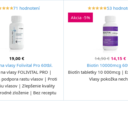
71 hodnotení
53 hodnot
order
ar
star_border
star
star_border
star
star_border
star
star_border
star
star_border
star
star_border
star
star_border
star
star_border
star
Akcia -5%
19,00 €
14,90 €
14,15 €
a vlasy Folivital Pro 60tbl.
Biotin 10000mcg 60t
 na vlasy FOLIVITAL PRO |
Biotín tabletky 10 000mcg | E
a podpora rastu vlasov | Proti
Vlasy pokožka nech
u vlasov | Zlepšenie kvality
írodné zloženie | Bez receptu