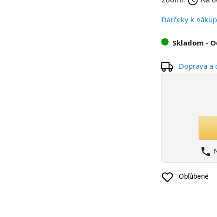
schedule
Darčeky k náku
Skladom
- 
Doprava a 
phone
N
Obľúbené