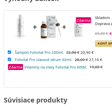
Skladom
Zdarma
Doprava 
+
+
69,00 €
4
KÚPIŤ S
Šampón Folivital Pro 200ml.
22,00 €
20,90 €
Folivital Pro vlasové sérum 60ml.
28,00 €
27,16 €
19,00 €
Zdarma
Vitamíny na vlasy Folivital Pro 60tbl.
Súvisiace produkty