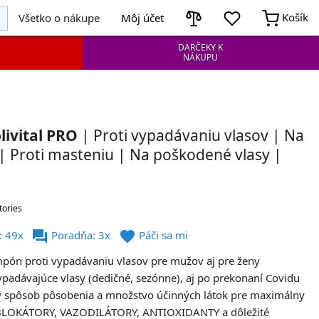
Košík
Všetko o nákupe
Môj účet
DARČEKY K
NÁKUPU
ivital PRO
| Proti vypadávaniu vlasov | Na
 | Proti masteniu | Na poškodené vlasy |
tories
forum
favorite
: 49x
Poradňa: 3x
Páči sa mi
pón proti vypadávaniu vlasov pre mužov aj pre ženy
padávajúce vlasy (dedičné, sezónne), aj po prekonaní Covidu
ý spôsob pôsobenia a množstvo účinných látok pre maximálny
BLOKÁTORY, VAZODILÁTORY, ANTIOXIDANTY a dôležité