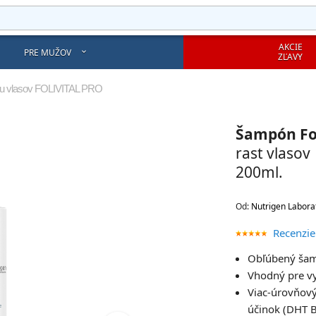
AKCIE
PRE MUŽOV
ZĽAVY
iu vlasov FOLIVITAL PRO
Šampón Fol
rast vlasov
200ml.
Od:
Nutrigen Labora
Recenzie
Obľúbený šam
Vhodný pre vy
Viac-úrovňov
účinok (DHT 