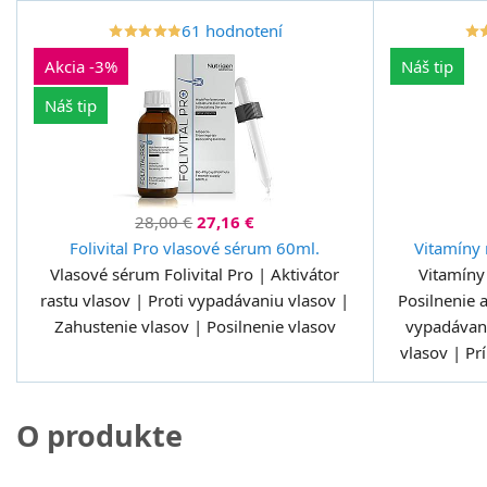
61 hodnotení
star_border
star
star_border
star
star_border
star
star_border
star
star_border
star
star_border
star
star_b
st
Akcia -3%
Náš tip
Náš tip
28,00 €
27,16 €
Folivital Pro vlasové sérum 60ml.
Vitamíny n
Vlasové sérum Folivital Pro | Aktivátor
Vitamíny
rastu vlasov | Proti vypadávaniu vlasov |
Posilnenie 
Zahustenie vlasov | Posilnenie vlasov
vypadávani
vlasov | Pr
O produkte