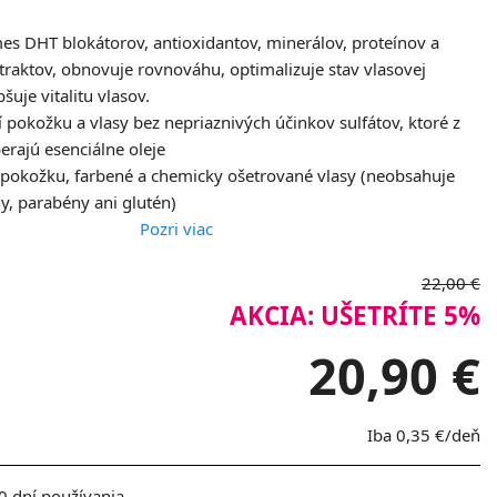
es DHT blokátorov, antioxidantov, minerálov, proteínov a
xtraktov, obnovuje rovnováhu, optimalizuje stav vlasovej
šuje vitalitu vlasov.
stí pokožku a vlasy bez nepriaznivých účinkov sulfátov, ktoré z
rajú esenciálne oleje
pokožku, farbené a chemicky ošetrované vlasy (neobsahuje
óny, parabény ani glutén)
Pozri viac
22,00 €
AKCIA: UŠETRÍTE 5%
20,90 €
Iba
0,35 €
/deň
 dní používania