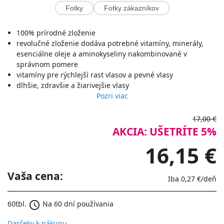
Fotky
Fotky zákazníkov
100% prírodné zloženie
revolučné zloženie dodáva potrebné vitamíny, minerály,
esenciálne oleje a aminokyseliny nakombinované v
správnom pomere
vitamíny pre rýchlejší rast vlasov a pevné vlasy
dlhšie, zdravšie a žiarivejšie vlasy
Pozri viac
17,00 €
AKCIA: UŠETRÍTE 5%
16,15 €
Vaša cena:
Iba
0,27 €
/deň
schedule
60tbl.
Na 60 dní používania
Darčeky k nákupu