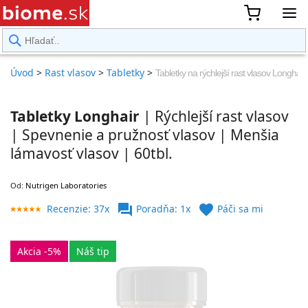
rward
Úvod
>
Rast vlasov
>
Tabletky
>
Tabletky na rýchlejší rast vlasov Longhair
Tabletky Longhair
| Rýchlejší rast vlasov
| Spevnenie a pružnosť vlasov | Menšia
lámavosť vlasov | 60tbl.
Od:
Nutrigen Laboratories
forum
favorite
Recenzie: 37x
Poradňa: 1x
Páči sa mi
Akcia -5%
Náš tip