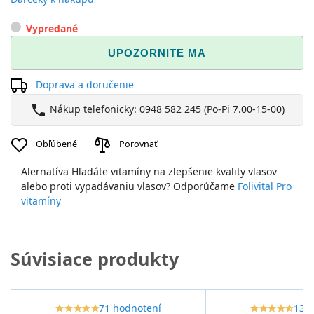
Vypredané
UPOZORNITE MA
Doprava a doručenie
phone
Nákup telefonicky: 0948 582 245 (Po-Pi 7.00-15-00)
Obľúbené
Porovnať
Alernatíva
Hľadáte vitamíny na zlepšenie kvality vlasov
alebo proti vypadávaniu vlasov? Odporúčame
Folivital Pro
vitamíny
Súvisiace produkty
71 hodnotení
13 
star_border
star
star_border
star
star_border
star
star_border
star
star_border
star
star_border
star
star_border
star
star_border
star
star_border
star
star_border
star