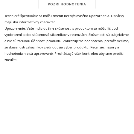
POZRI HODNOTENIA
správna výživa pre proces rastu vlasov podstatná.
Tieto živiny spolupracujú, aby
urýchlili rast vlasov
a
Technické špecifikácie sa môžu zmeniť bez výslovného upozornenia. Obrázky
súčasne
vlasy posilnili
. Každého tešia vlasy ktoré
majú iba informatívny charakter.
vyzerajú zdravo a nelámu sa.
Upozornenie: Vaše individuálne skúsenosti s produktom sa môžu líšiť od
vyobrazení alebo skúseností zákazníkov v recenziách. Skúsenosti sú subjektívne
a nie sú zárukou účinnosti produktu. Zobrazujeme hodnotenia, pretože veríme,
že skúsenosti zákazníkov zjednodušia výber produktu. Recenzie, názory a
hodnotenia nie sú upravované. Prechádzajú však kontrolou aby sme predišli
zneužitiu.