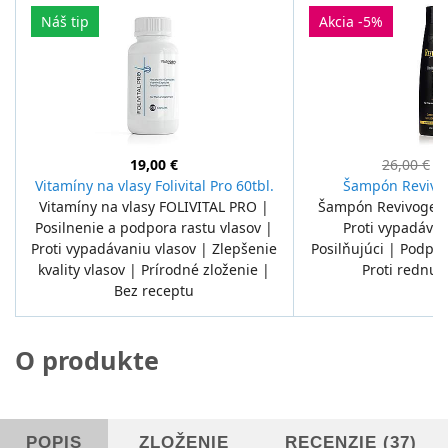
Náš tip
Akcia -5%
19,00 €
26,00 €
24
Vitamíny na vlasy Folivital Pro 60tbl.
Šampón Revivo
Vitamíny na vlasy FOLIVITAL PRO |
Šampón Revivogen |
Posilnenie a podpora rastu vlasov |
Proti vypadávan
Proti vypadávaniu vlasov | Zlepšenie
Posilňujúci | Podpor
kvality vlasov | Prírodné zloženie |
Proti rednut
Bez receptu
O produkte
POPIS
ZLOŽENIE
RECENZIE (37)