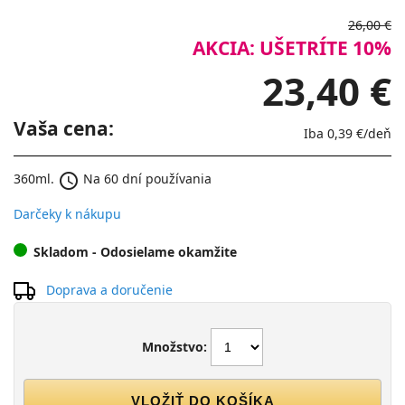
26,00 €
AKCIA: UŠETRÍTE 10%
23,40 €
Vaša cena:
Iba
0,39 €
/deň
schedule
360ml.
Na 60 dní používania
Darčeky k nákupu
Skladom
- Odosielame okamžite
Doprava a doručenie
Množstvo:
VLOŽIŤ DO KOŠÍKA