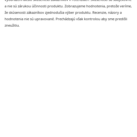
a nie sú zárukou účinnosti produktu. Zobrazujeme hodnotenia, pretože veríme,
Návod na použitie
že skúsenosti zákazníkov zjednodušia výber produktu. Recenzie, názory a
hodnotenia nie sú upravované. Prechádzajú však kontrolou aby sme predišli
Po umýtí vlasov, naneste malé množstvo kondicionéru na
zneužitiu.
vlhké vlasy
Jemne vmasírujte do vlasov
Nechajte pôsobiť 2-5 minút
Dôkladne opláchnite vlažnou vodou.
Technické údaje
Objem
: 360ml
Obal
: Pevný tmavý plastový obal.
Farba
: bledá
O firme Advanced skin and hair, Inc.