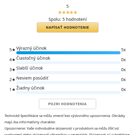
príjemnú a povzbudzujúcu arómu.
5
star_border
star
star_border
star
star_border
star
star_border
star
star_border
star
Spolu: 5 hodnotení
Revivogen - kondicionér na zahustenie vlasov - indikácia
NAPÍSAŤ HODNOTENIE
Vytvorený špeciálne pre
jemné vlasy bez objemu
Ideálny na
zväčšenie objemu pre jemné a rednúce vlasy
Výrazný účinok
5
★
5x
Dodáva vlasom
hrúbku
, zväčšuje
objem a lesk
Čiastočný účinok
4
★
0x
Hydratuje pokožku
Slabší účinok
3
★
0x
Neviem posúdiť
Ako pôsobí kondicionér Revivogen?
2
★
0x
Žiadny účinok
1
★
0x
Kondicionér obsahuje výťažky z pšenice, sójové proteíny a
hodváb. Tieto zložky obalia každý jednotlivý vlas, čím mu
POZRI HODNOTENIA
dodajú na pevnosti a hrúbke
. Naviac, táto kombinácia
látok účinne
chráni vlasy proti nepriaznivým vplyvom
Technické špecifikácie sa môžu zmeniť bez výslovného upozornenia. Obrázky
vonkajšieho prostredia, ktoré sú často príčinou
majú iba informatívny charakter.
predčasného vypadávania vlasov.
Upozornenie: Vaše individuálne skúsenosti s produktom sa môžu líšiť od
vyobrazení alebo skúseností zákazníkov v recenziách. Skúsenosti sú subjektívne