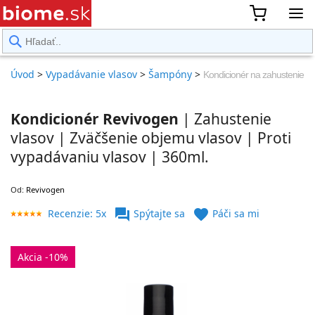
rward
Úvod
>
Vypadávanie vlasov
>
Šampóny
>
Kondicionér na zahustenie a
Kondicionér Revivogen
| Zahustenie
vlasov | Zväčšenie objemu vlasov | Proti
vypadávaniu vlasov | 360ml.
Od:
Revivogen
forum
favorite
Recenzie: 5x
Spýtajte sa
Páči sa mi
Akcia -10%