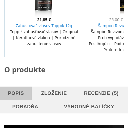
21,85 €
26,00 €
24
Zahusťovač vlasov Toppik 12g
Šampón Revivo
Toppik zahusťovač vlasov | Originál
Šampón Revivogen |
| Keratínové vlákna | Prirodzené
Proti vypadávan
zahustenie vlasov
Posilňujúci | Podpor
Proti rednut
O produkte
POPIS
ZLOŽENIE
RECENZIE (5)
PORADŇA
VÝHODNÉ BALÍČKY