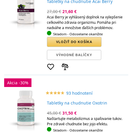
Tabletky na chudnutie Acai Berry
27,00 €
21,60 €
Acai Berry je vyhlásený doplnok na vylepšenie
celkového zdravia organizmu. Pomáha pri
nadváhe a množstve ďalších problémov.
Skladom
- Odosielame okamžite
VLOŽIŤ DO KOŠÍKA
VÝHODNÉ BALÍČKY
Akcia -30%
93 hodnotení
star_border
star
star_border
star
star_border
star
star_border
star
star_border
star
Tabletky na chudnutie Oxotrin
45,00 €
31,50 €
Naštartujte metabolizmus a spaľovanie tukov.
Pre zdravé chudnutie bez jojo efektu.
Skladom
- Odosielame okamžite