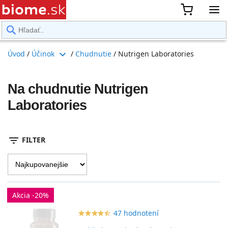
rward
expand_more
Úvod
/
Účinok
/
Chudnutie
/
Nutrigen Laboratories
Na chudnutie Nutrigen
Laboratories
filter_list
FILTER
Akcia -20%
47 hodnotení
star_border
star
star_border
star
star_border
star
star_border
star
star_border
star