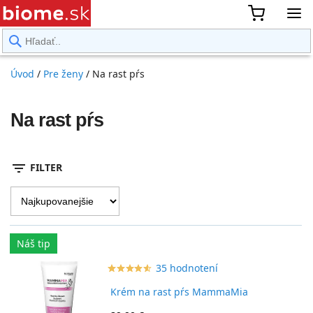
rward
Úvod
/
Pre ženy
/
Na rast pŕs
Na rast pŕs
filter_list
FILTER
Náš tip
35 hodnotení
star_border
star
star_border
star
star_border
star
star_border
star
star_border
star
Krém na rast pŕs MammaMia