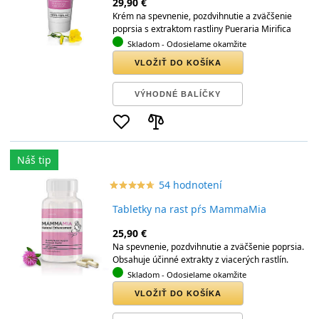
29,90 €
Krém na spevnenie, pozdvihnutie a zväčšenie
poprsia s extraktom rastliny Pueraria Mirifica
Skladom
- Odosielame okamžite
VLOŽIŤ DO KOŠÍKA
VÝHODNÉ BALÍČKY
Náš tip
54 hodnotení
star_border
star
star_border
star
star_border
star
star_border
star
star_border
star
Tabletky na rast pŕs MammaMia
25,90 €
Na spevnenie, pozdvihnutie a zväčšenie poprsia.
Obsahuje účinné extrakty z viacerých rastlín.
Skladom
- Odosielame okamžite
VLOŽIŤ DO KOŠÍKA