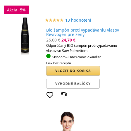
Akcia -5%
13 hodnotení
star_border
star
star_border
star
star_border
star
star_border
star
star_border
star
Bio šampón proti vypadávaniu vlasov
Revivogen pre ženy
26,00 €
24,70 €
Odporúčaný BIO šampón proti vypadávaniu
vlasov so Saw Palmettom.
Skladom
- Odosielame okamžite
Liek bez receptu
VLOŽIŤ DO KOŠÍKA
VÝHODNÉ BALÍČKY