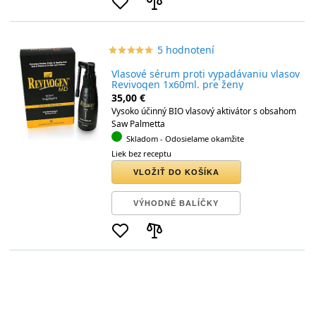
5 hodnotení
star_border
star
star_border
star
star_border
star
star_border
star
star_border
star
Vlasové sérum proti vypadávaniu vlasov
Revivogen 1x60ml. pre ženy
35,00 €
Vysoko účinný BIO vlasový aktivátor s obsahom
Saw Palmetta
Skladom
- Odosielame okamžite
Liek bez receptu
VLOŽIŤ DO KOŠÍKA
VÝHODNÉ BALÍČKY