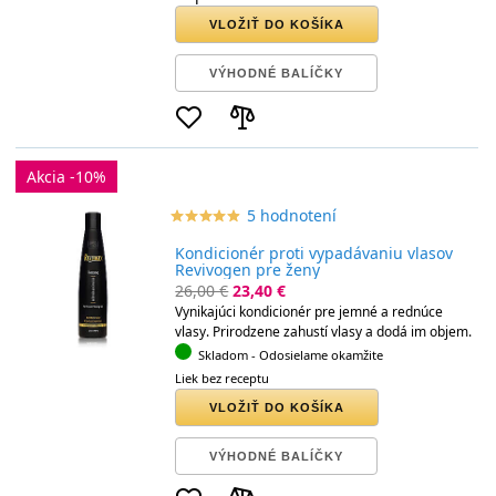
VLOŽIŤ DO KOŠÍKA
VÝHODNÉ BALÍČKY
Akcia -10%
5 hodnotení
star_border
star
star_border
star
star_border
star
star_border
star
star_border
star
Kondicionér proti vypadávaniu vlasov
Revivogen pre ženy
26,00 €
23,40 €
Vynikajúci kondicionér pre jemné a rednúce
vlasy. Prirodzene zahustí vlasy a dodá im objem.
Skladom
- Odosielame okamžite
Liek bez receptu
VLOŽIŤ DO KOŠÍKA
VÝHODNÉ BALÍČKY