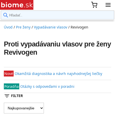
rward
Úvod
/
Pre ženy
/
Vypadávanie vlasov
/
Revivogen
Proti vypadávaniu vlasov pre ženy
Revivogen
Nové
Okamžitá diagnostika a návrh najvhodnejšej liečby
Poradňa
Otázky s odpoveďami v poradni
filter_list
FILTER