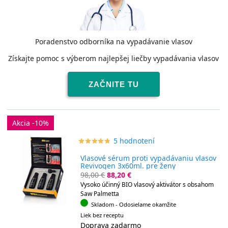
Poradenstvo odborníka na vypadávanie vlasov
Získajte pomoc s výberom najlepšej liečby vypadávania vlasov
ZAČNITE TU
Akcia -10%
5 hodnotení
star_border
star
star_border
star
star_border
star
star_border
star
star_border
star
Vlasové sérum proti vypadávaniu vlasov
Revivogen 3x60ml. pre ženy
98,00 €
88,20 €
Vysoko účinný BIO vlasový aktivátor s obsahom
Saw Palmetta
Skladom
- Odosielame okamžite
Liek bez receptu
Doprava zadarmo