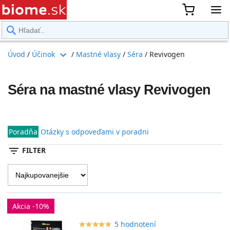
rward
expand_more
Úvod
/
Účinok
/
Mastné vlasy
/
Séra
/
Revivogen
Séra na mastné vlasy Revivogen
Poradňa
Otázky s odpoveďami v poradni
filter_list
FILTER
Akcia -10%
5 hodnotení
star_border
star
star_border
star
star_border
star
star_border
star
star_border
star