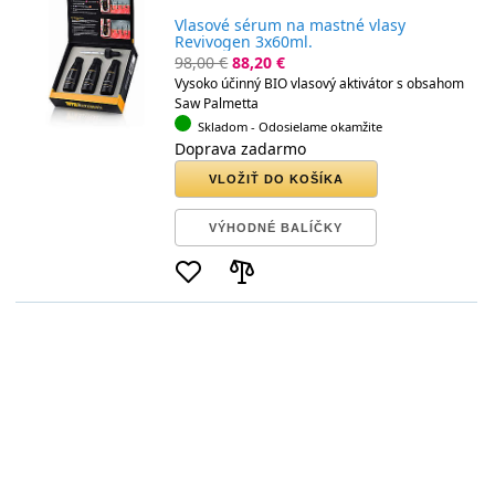
Vlasové sérum na mastné vlasy
Revivogen 3x60ml.
98,00 €
88,20 €
Vysoko účinný BIO vlasový aktivátor s obsahom
Saw Palmetta
Skladom
- Odosielame okamžite
Doprava zadarmo
VLOŽIŤ DO KOŠÍKA
VÝHODNÉ BALÍČKY