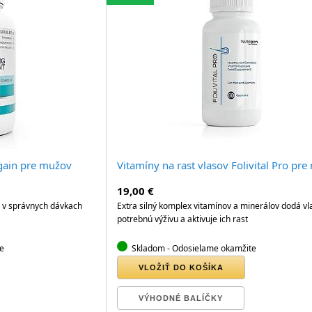
igain pre mužov
Vitamíny na rast vlasov Folivital Pro pr
19,00 €
v v správnych dávkach
Extra silný komplex vitamínov a minerálov dodá v
potrebnú výživu a aktivuje ich rast
e
Skladom
- Odosielame okamžite
VLOŽIŤ DO KOŠÍKA
VÝHODNÉ BALÍČKY