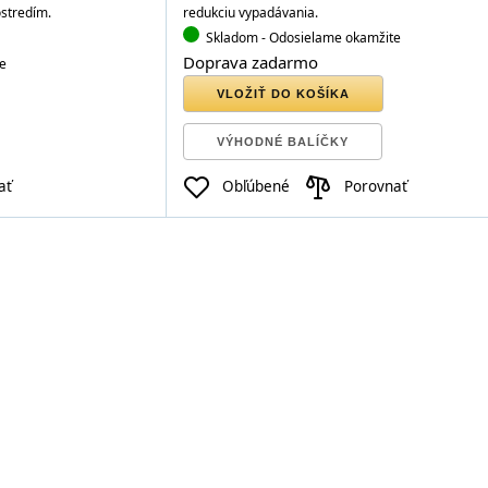
stredím.
redukciu vypadávania.
Skladom
- Odosielame okamžite
Doprava zadarmo
e
VLOŽIŤ DO KOŠÍKA
VÝHODNÉ BALÍČKY
ať
Obľúbené
Porovnať