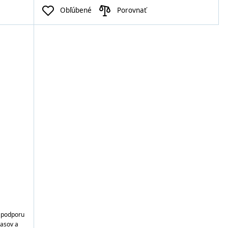
Obľúbené
Porovnať
v
a podporu
lasov a