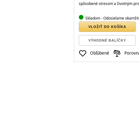
spôsobené stresom a životným pro
Skladom
- Odosielame okamžit
VLOŽIŤ DO KOŠÍKA
VÝHODNÉ BALÍČKY
Obľúbené
Porovn