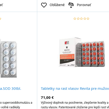
ať
Obľúbené
Porovnať
order
ar
star_border
star
star_border
star
star_border
star
star_border
star
star_border
star
ta.SOD 30tbl.
Tabletky na rast vlasov Revita pre mužo
71,00 €
o superoxiddismutázu a
Výživový doplnok na posilnenie, zlepšenie kvality 
voľné radikály
rastu vlasov. Patentované zloženie pre lepší rast v