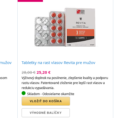
e mužov
Tabletky na rast vlasov Revita pre mužov
28,00 €
25,20 €
lasom
Výživový doplnok na posilnenie, zlepšenie kvality a podporu
rastu vlasov. Patentované zloženie pre lepší rast vlasov a
redukciu vypadávania.
Skladom
- Odosielame okamžite
VLOŽIŤ DO KOŠÍKA
VÝHODNÉ BALÍČKY