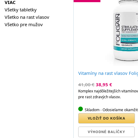
VIAC
Všetky tabletky
Všetko na rast vlasov
Všetko pre mužov
Vitamíny na rast vlasov Fol
41,00 €
38,95 €
Komplex najdôležitejších vitamíno
pre rast zdravých vlasov.
Skladom
- Odosielame okamžit
VLOŽIŤ DO KOŠÍKA
VÝHODNÉ BALÍČKY