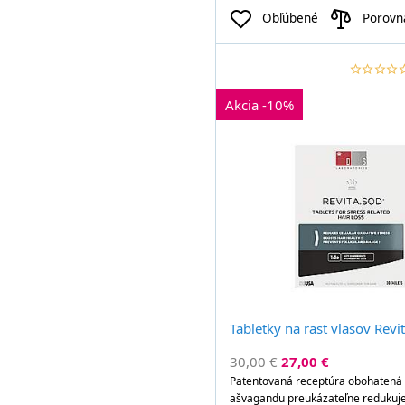
Obľúbené
Porovn
star_border
star
star_border
star
star_border
star
star_border
star
star_b
st
Akcia -10%
Tabletky na rast vlasov Revi
30,00 €
27,00 €
Patentovaná receptúra obohatená 
ašvagandu preukázateľne redukuje 