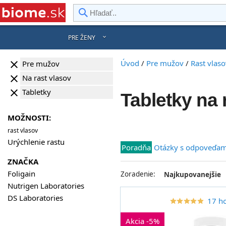
rward
PRE ŽENY
Úvod
/
Pre mužov
/
Rast vlaso
clear
Pre mužov
clear
Na rast vlasov
clear
Tabletky
Tabletky na 
MOŽNOSTI:
rast vlasov
Urýchlenie rastu
Poradňa
Otázky s odpoveďam
ZNAČKA
Foligain
Zoradenie:
Najkupovanejšie
Nutrigen Laboratories
DS Laboratories
17 h
star_border
star
star_border
star
star_border
star
star_border
star
star_border
star
Akcia -5%