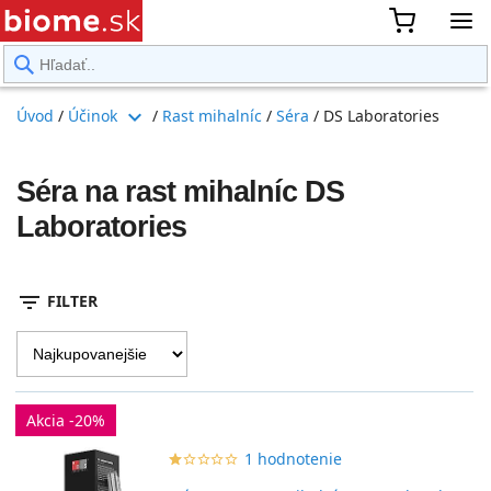
rward
expand_more
Úvod
/
Účinok
/
Rast mihalníc
/
Séra
/
DS Laboratories
Séra na rast mihalníc DS
Laboratories
filter_list
FILTER
Akcia -20%
1 hodnotenie
star_border
star
star_border
star
star_border
star
star_border
star
star_border
star