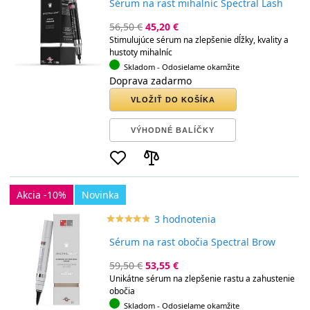
Sérum na rast mihalníc Spectral Lash
56,50 €
45,20 €
Stimulujúce sérum na zlepšenie dĺžky, kvality a
hustoty mihalníc
Skladom
- Odosielame okamžite
Doprava zadarmo
VLOŽIŤ DO KOŠÍKA
VÝHODNÉ BALÍČKY
Akcia -10%
Novinka
3 hodnotenia
star_border
star
star_border
star
star_border
star
star_border
star
star_border
star
Sérum na rast obočia Spectral Brow
59,50 €
53,55 €
Unikátne sérum na zlepšenie rastu a zahustenie
obočia
Skladom
- Odosielame okamžite