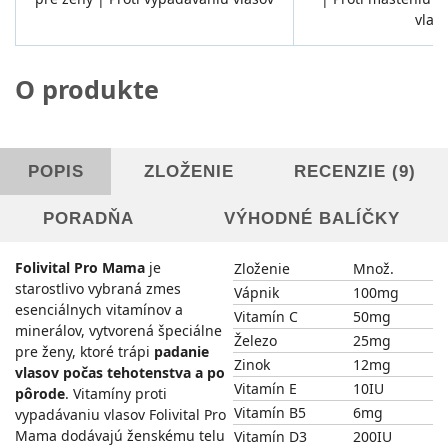
vlas
O produkte
POPIS
ZLOŽENIE
RECENZIE (9)
PORADŇA
VÝHODNÉ BALÍČKY
Folivital Pro Mama
je
Zloženie
Množ.
starostlivo vybraná zmes
Vápnik
100mg
esenciálnych vitamínov a
Vitamín C
50mg
minerálov, vytvorená špeciálne
Železo
25mg
pre ženy, ktoré trápi
padanie
Zinok
12mg
vlasov počas tehotenstva a po
Vitamín E
10IU
pôrode
. Vitamíny proti
Vitamín B5
6mg
vypadávaniu vlasov Folivital Pro
Mama dodávajú ženskému telu
Vitamín D3
200IU