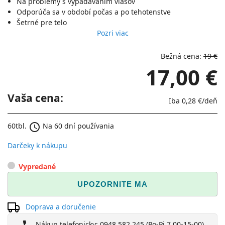
Na problémy s vypadávaním vlasov
Odporúča sa v období počas a po tehotenstve
Šetrné pre telo
Pozri viac
Bežná cena:
19 €​
17,00 €
Vaša cena:
Iba
0,28 €
/deň
schedule
60tbl.
Na 60 dní používania
Darčeky k nákupu
Vypredané
UPOZORNITE MA
Doprava a doručenie
Nákup telefonicky: 0948 582 245 (Po-Pi 7.00-15-00)