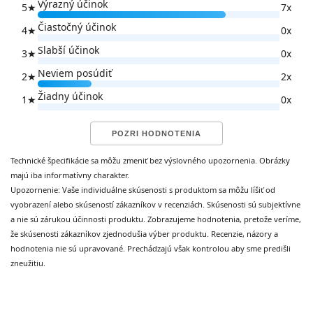
Výrazný účinok
5
★
7x
prispôsobili vyvíjajúcemu sa bábätku. Mnohé tehotné ženy
Čiastočný účinok
trpia aj na anémiu, pretože spotreba železa potrebná kvôli
4
★
0x
rastúcim krvným zásobám je vyššia ako je jeho príjem.
Slabší účinok
3
★
0x
Nedostatočný príjem železa môže viesť k padaniu vlasov.
Navyše, aj nedostatočná konzumácia proteínov môže spôsobiť
Neviem posúdiť
2
★
2x
padanie vlasov, rovnako ako nedostatočný príjem niektorých
Žiadny účinok
1
★
0x
vitamínov a minerálov.
POZRI HODNOTENIA
Zloženie
Technické špecifikácie sa môžu zmeniť bez výslovného upozornenia. Obrázky
Železo
majú iba informatívny charakter.
Tehotné ženy sú obzvlášť náchylné na nedostatok železa.
Upozornenie: Vaše individuálne skúsenosti s produktom sa môžu líšiť od
Približne u 1 z 5 žien v plodnom veku a približne u 50%
vyobrazení alebo skúseností zákazníkov v recenziách. Skúsenosti sú subjektívne
všetkých tehotných žien sa rozvinie anémia, teda nedostatok
a nie sú zárukou účinnosti produktu. Zobrazujeme hodnotenia, pretože veríme,
železa v krvi. K vypadávaniu vlasov kvôli nedostatku železa
že skúsenosti zákazníkov zjednodušia výber produktu. Recenzie, názory a
dochádza preto, že telo nemá dostatočné zásoby železa na
hodnotenia nie sú upravované. Prechádzajú však kontrolou aby sme predišli
tvorbu hemoglobínu v krvi. Hemoglobín je zložka, ktorá
zneužitiu.
prenáša kyslík potrebný pre rast a opravu všetkých telesných
buniek, vrátane buniek, ktoré tvoria vlasové folikuly.