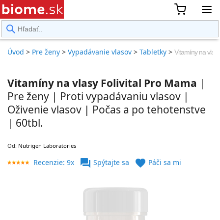
rward
Úvod
>
Pre ženy
>
Vypadávanie vlasov
>
Tabletky
>
Vitamíny na vla
Vitamíny na vlasy Folivital Pro Mama
|
Pre ženy | Proti vypadávaniu vlasov |
Oživenie vlasov | Počas a po tehotenstve
| 60tbl.
Od:
Nutrigen Laboratories
forum
favorite
Recenzie: 9x
Spýtajte sa
Páči sa mi