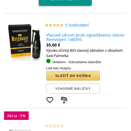
5 hodnotení
star_border
star
star_border
star
star_border
star
star_border
star
star_border
star
Vlasové sérum proti vypadávaniu vlasov
Revivogen 1x60ml.
35,00 €
Vysoko účinný BIO vlasový aktivátor s obsahom
Saw Palmetta
Skladom
- Odosielame okamžite
Liek bez receptu
VLOŽIŤ DO KOŠÍKA
VÝHODNÉ BALÍČKY
Akcia -5%
star_border
star
star_border
star
star_border
star
star_border
star
star_border
star