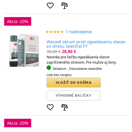
Akcia -20%
1 hodnotenie
star_border
star
star_border
star
star_border
star
star_border
star
star_border
star
Vlasové sérum proti vypadávaniu vlasov
zo stresu Spectral F7
36,00 €
28,80 €
Novinka pre liečbu vypadávania vlasov
zapríčineného stresom. Pre mužov aj ženy.
Skladom
- Odosielame okamžite
Liek bez receptu
VLOŽIŤ DO KOŠÍKA
VÝHODNÉ BALÍČKY
Akcia -20%