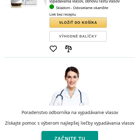
vypadávania vlasov, obnovu rastu vlasov
Skladom
- Odosielame okamžite
Liek bez receptu
VLOŽIŤ DO KOŠÍKA
VÝHODNÉ BALÍČKY
Poradenstvo odborníka na vypadávanie vlasov
Získajte pomoc s výberom najlepšej liečby vypadávania vlasov
ZAČNITE TU