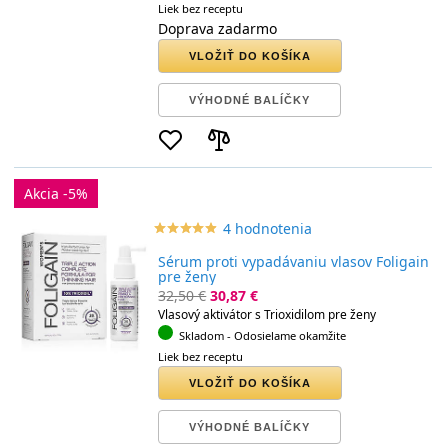
Liek bez receptu
Doprava zadarmo
VLOŽIŤ DO KOŠÍKA
VÝHODNÉ BALÍČKY
Akcia -5%
4 hodnotenia
star_border
star
star_border
star
star_border
star
star_border
star
star_border
star
Sérum proti vypadávaniu vlasov Foligain
pre ženy
32,50 €
30,87 €
Vlasový aktivátor s Trioxidilom pre ženy
Skladom
- Odosielame okamžite
Liek bez receptu
VLOŽIŤ DO KOŠÍKA
VÝHODNÉ BALÍČKY