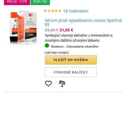
Akcia -10%
Náš tip
18 hodnotení
star_border
star
star_border
star
star_border
star
star_border
star
star_border
star
Sérum proti vypadávaniu vlasov Spectral
RS
34,50 €
31,05 €
Vynikajúci vlasový aktivátor s Aminexilom a
mnohými ďalšími účinnými látkami.
Skladom
- Odosielame okamžite
Liek bez receptu
VLOŽIŤ DO KOŠÍKA
VÝHODNÉ BALÍČKY