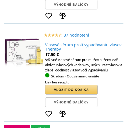
VÝHODNÉ BALÍČKY
37 hodnotení
star_border
star
star_border
star
star_border
star
star_border
star
star_border
star
Vlasové sérum proti vypadávaniu vlasov
Therapy
17,50 €
Výživné vlasové sérum pre mužov aj ženy zvýši
aktivitu vlasových korienkov, urýchli rast vlasov a
zlepší odolnosť vlasov voči vypadávaniu
Skladom
- Odosielame okamžite
Liek bez receptu
VLOŽIŤ DO KOŠÍKA
VÝHODNÉ BALÍČKY