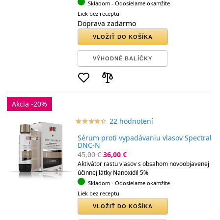
Skladom
- Odosielame okamžite
Liek bez receptu
Doprava zadarmo
VLOŽIŤ DO KOŠÍKA
VÝHODNÉ BALÍČKY
Akcia -20%
22 hodnotení
star_border
star
star_border
star
star_border
star
star_border
star
star_border
star
Sérum proti vypadávaniu vlasov Spectral
DNC-N
45,00 €
36,00 €
Aktivátor rastu vlasov s obsahom novoobjavenej
účinnej látky Nanoxidil 5%
Skladom
- Odosielame okamžite
Liek bez receptu
VLOŽIŤ DO KOŠÍKA