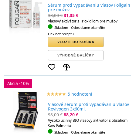
Sérum proti vypadávaniu vlasov Foligain
pre mužov
33,00 €
31,35 €
Vlasový aktivátor s Trioxidilom pre mužov
Skladom
- Odosielame okamžite
Liek bez receptu
VLOŽIŤ DO KOŠÍKA
VÝHODNÉ BALÍČKY
Akcia -10%
5 hodnotení
star_border
star
star_border
star
star_border
star
star_border
star
star_border
star
Vlasové sérum proti vypadávaniu vlasov
Revivogen 3x60ml.
98,00 €
88,20 €
Vysoko účinný BIO vlasový aktivátor s obsahom
Saw Palmetta
Skladom
- Odosielame okamžite