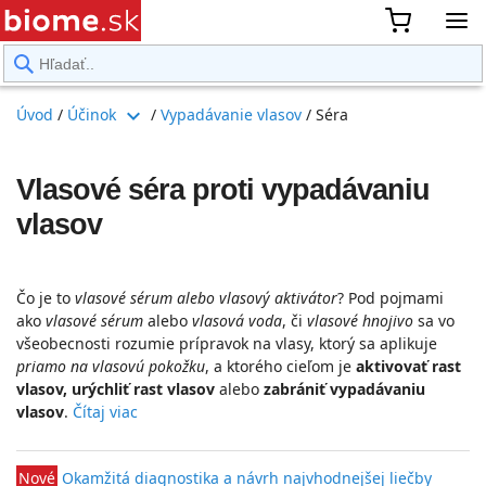
rward
expand_more
Úvod
/
Účinok
/
Vypadávanie vlasov
/
Séra
Vlasové séra proti vypadávaniu
vlasov
Čo je to
vlasové sérum alebo vlasový aktivátor
? Pod pojmami
ako
vlasové sérum
alebo
vlasová voda
, či
vlasové hnojivo
sa vo
všeobecnosti rozumie prípravok na vlasy, ktorý sa aplikuje
priamo na vlasovú pokožku
, a ktorého cieľom je
aktivovať rast
vlasov, urýchliť rast vlasov
alebo
zabrániť vypadávaniu
vlasov
.
Čítaj viac
Nové
Okamžitá diagnostika a návrh najvhodnejšej liečby