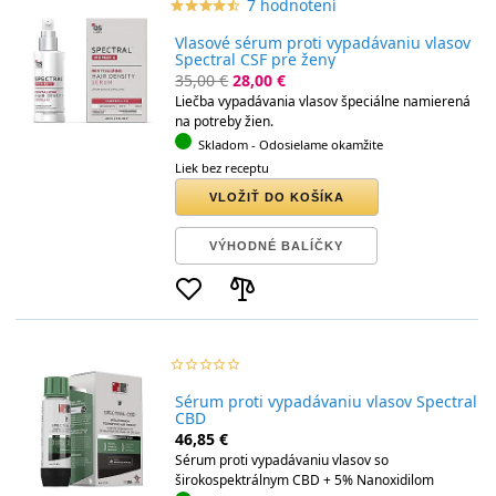
7 hodnotení
star_border
star
star_border
star
star_border
star
star_border
star
star_border
star
Vlasové sérum proti vypadávaniu vlasov
Spectral CSF pre ženy
35,00 €
28,00 €
Liečba vypadávania vlasov špeciálne namierená
na potreby žien.
Skladom
- Odosielame okamžite
Liek bez receptu
VLOŽIŤ DO KOŠÍKA
VÝHODNÉ BALÍČKY
star_border
star
star_border
star
star_border
star
star_border
star
star_border
star
Sérum proti vypadávaniu vlasov Spectral
CBD
46,85 €
Sérum proti vypadávaniu vlasov so
širokospektrálnym CBD + 5% Nanoxidilom