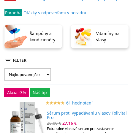
Poradňa
Otázky s odpoveďami v poradni
Šampóny a
Vitamíny na
kondicionéry
vlasy
filter_list
FILTER
Akcia -3%
Náš tip
61 hodnotení
star_border
star
star_border
star
star_border
star
star_border
star
star_border
star
Sérum proti vypadávaniu vlasov Folivital
Pro
28,00 €
27,16 €
Extra silné vlasové serum pre zastavenie