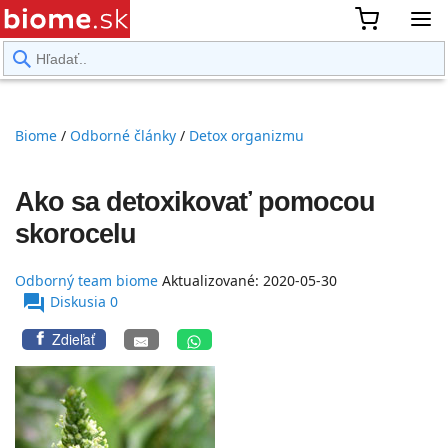
rward
Biome
/
Odborné články
/
Detox organizmu
Ako sa detoxikovať pomocou
skorocelu
Odborný team biome
Aktualizované:
2020-05-30
Odborný team
forum
Diskusia 0
biome
Zdieľať