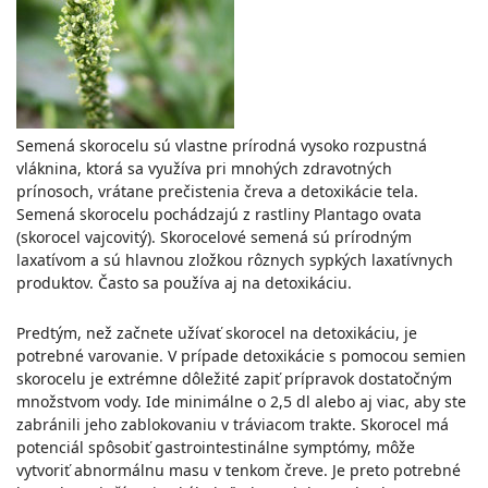
Semená skorocelu sú vlastne prírodná vysoko rozpustná
vláknina, ktorá sa využíva pri mnohých zdravotných
prínosoch, vrátane prečistenia čreva a detoxikácie tela.
Semená skorocelu pochádzajú z rastliny Plantago ovata
(skorocel vajcovitý). Skorocelové semená sú prírodným
laxatívom a sú hlavnou zložkou rôznych sypkých laxatívnych
produktov. Často sa používa aj na detoxikáciu.
Predtým, než začnete užívať skorocel na detoxikáciu, je
potrebné varovanie. V prípade detoxikácie s pomocou semien
skorocelu je extrémne dôležité zapiť prípravok dostatočným
množstvom vody. Ide minimálne o 2,5 dl alebo aj viac, aby ste
zabránili jeho zablokovaniu v tráviacom trakte. Skorocel má
potenciál spôsobiť gastrointestinálne symptómy, môže
vytvoriť abnormálnu masu v tenkom čreve. Je preto potrebné