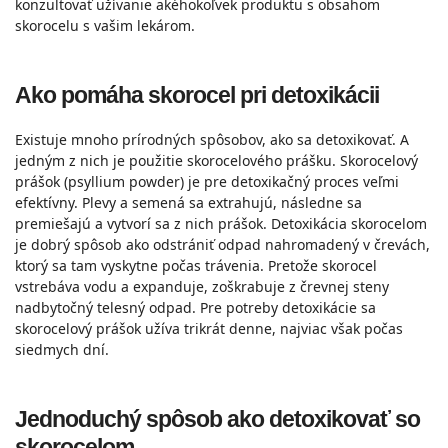
konzultovať užívanie akéhokoľvek produktu s obsahom
skorocelu s vašim lekárom.
Ako pomáha skorocel pri detoxikácii
Existuje mnoho prírodných spôsobov, ako sa detoxikovať. A
jedným z nich je použitie skorocelového prášku. Skorocelový
prášok (psyllium powder) je pre detoxikačný proces veľmi
efektívny. Plevy a semená sa extrahujú, následne sa
premiešajú a vytvorí sa z nich prášok. Detoxikácia skorocelom
je dobrý spôsob ako odstrániť odpad nahromadený v črevách,
ktorý sa tam vyskytne počas trávenia. Pretože skorocel
vstrebáva vodu a expanduje, zoškrabuje z črevnej steny
nadbytočný telesný odpad. Pre potreby detoxikácie sa
skorocelový prášok užíva trikrát denne, najviac však počas
siedmych dní.
Jednoduchý spôsob ako detoxikovať so
skorocelom