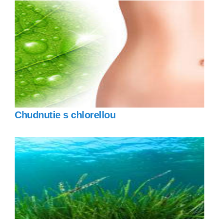
Chudnutie s chlorellou