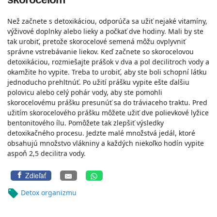
Než začnete s detoxikáciou, odporúča sa užiť nejaké vitamíny,
výživové doplnky alebo lieky a počkať dve hodiny. Mali by ste
tak urobiť, pretože skorocelové semená môžu ovplyvniť
správne vstrebávanie liekov. Keď začnete so skorocelovou
detoxikáciou, rozmiešajte prášok v dva a pol decilitroch vody a
okamžite ho vypite. Treba to urobiť, aby ste boli schopní látku
jednoducho prehltnúť. Po užití prášku vypite ešte ďalšiu
polovicu alebo celý pohár vody, aby ste pomohli
skorocelovému prášku presunúť sa do tráviaceho traktu. Pred
užitím skorocelového prášku môžete užiť dve polievkové lyžice
bentonitového ílu. Pomôžete tak zlepšiť výsledky
detoxikačného procesu. Jedzte malé množstvá jedál, ktoré
obsahujú množstvo vlákniny a každých niekoľko hodín vypite
aspoň 2,5 decilitra vody.
Zdieľať
local_offer
Detox organizmu