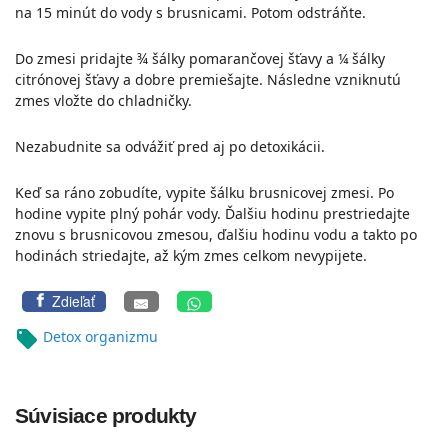
na 15 minút do vody s brusnicami. Potom odstráňte.
Do zmesi pridajte ¾ šálky pomarančovej šťavy a ¼ šálky
citrónovej šťavy a dobre premiešajte. Následne vzniknutú
zmes vložte do chladničky.
Nezabudnite sa odvážiť pred aj po detoxikácii.
Keď sa ráno zobudíte, vypite šálku brusnicovej zmesi. Po
hodine vypite plný pohár vody. Ďalšiu hodinu prestriedajte
znovu s brusnicovou zmesou, ďalšiu hodinu vodu a takto po
hodinách striedajte, až kým zmes celkom nevypijete.
Zdieľať
local_offer
Detox organizmu
Súvisiace produkty