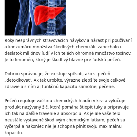
Roky nesprávnych stravovacích návykov a nárast pri používaní
a konzumácii množstva škodlivých chemikálií zanechalo u
desiatok miliónov ľudí v ich telách ohromné množstvo toxínov.
Je to fenomén, ktorý je škodlivý hlavne pre ľudskú pečeň.
Dobrou správou je, že existuje spôsob, ako si pečeň
„detoxikovať“. Ak tak urobíte, výrazne zlepšíte svoje celkové
zdravie a s ním aj funkčnú kapacitu samotnej pečene.
Pečeň reguluje väčšinu chemických hladín v krvi a vylučuje
produkt nazývaný žlč, ktorá pomáha štiepiť tuky a pripravuje
ich tak na ďalšie trávenie a absorpciu. Ak je ale vaše telo
neustále vystavené škodlivým chemickým látkam, pečeň sa
vyčerpá a nakoniec nie je schopná plniť svoju maximálnu
kapacitu.