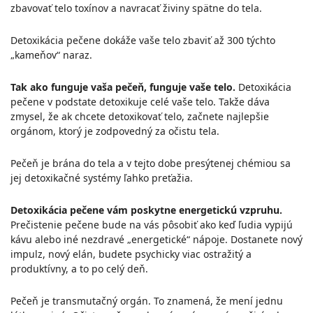
zbavovať telo toxínov a navracať živiny spätne do tela.
Detoxikácia pečene dokáže vaše telo zbaviť až 300 týchto
„kameňov“ naraz.
Tak ako funguje vaša pečeň, funguje vaše telo.
Detoxikácia
pečene v podstate detoxikuje celé vaše telo. Takže dáva
zmysel, že ak chcete detoxikovať telo, začnete najlepšie
orgánom, ktorý je zodpovedný za očistu tela.
Pečeň je brána do tela a v tejto dobe presýtenej chémiou sa
jej detoxikačné systémy ľahko preťažia.
Detoxikácia pečene vám poskytne energetickú vzpruhu.
Prečistenie pečene bude na vás pôsobiť ako keď ľudia vypijú
kávu alebo iné nezdravé „energetické“ nápoje. Dostanete nový
impulz, nový elán, budete psychicky viac ostražitý a
produktívny, a to po celý deň.
Pečeň je transmutačný orgán. To znamená, že mení jednu