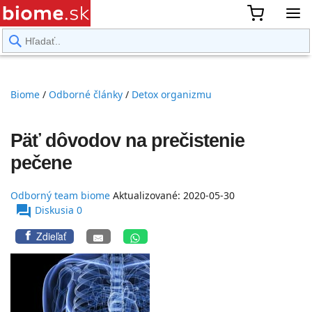
rward
Biome
/
Odborné články
/
Detox organizmu
Päť dôvodov na prečistenie
pečene
Odborný team biome
Aktualizované:
2020-05-30
Odborný team
forum
Diskusia 0
biome
Zdieľať