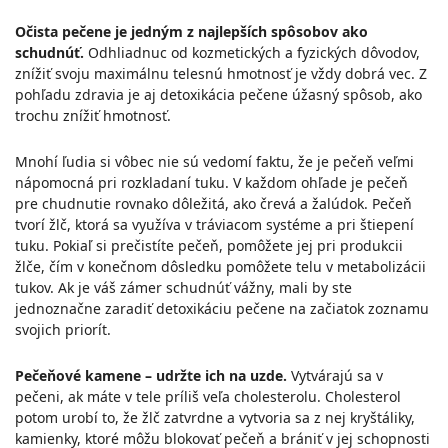
Očista pečene je jedným z najlepších spôsobov ako
schudnúť.
Odhliadnuc od kozmetických a fyzických dôvodov,
znížiť svoju maximálnu telesnú hmotnosť je vždy dobrá vec. Z
pohľadu zdravia je aj detoxikácia pečene úžasný spôsob, ako
trochu znížiť hmotnosť.
Mnohí ľudia si vôbec nie sú vedomí faktu, že je pečeň veľmi
nápomocná pri rozkladaní tuku. V každom ohľade je pečeň
pre chudnutie rovnako dôležitá, ako črevá a žalúdok. Pečeň
tvorí žlč, ktorá sa využíva v tráviacom systéme a pri štiepení
tuku. Pokiaľ si prečistíte pečeň, pomôžete jej pri produkcii
žlče, čím v konečnom dôsledku pomôžete telu v metabolizácii
tukov. Ak je váš zámer schudnúť vážny, mali by ste
jednoznačne zaradiť detoxikáciu pečene na začiatok zoznamu
svojich priorít.
Pečeňové kamene – udržte ich na uzde.
Vytvárajú sa v
pečeni, ak máte v tele príliš veľa cholesterolu. Cholesterol
potom urobí to, že žlč zatvrdne a vytvoria sa z nej kryštáliky,
kamienky, ktoré môžu blokovať pečeň a brániť v jej schopnosti