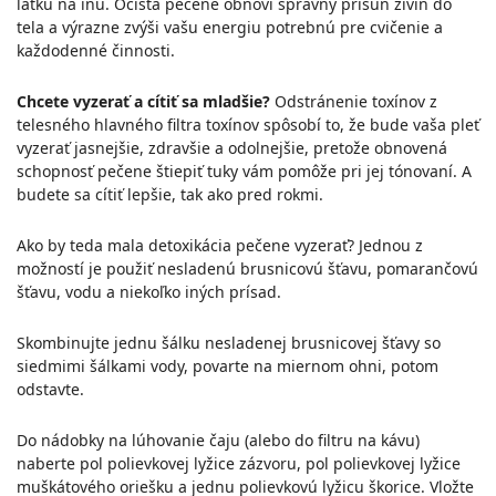
látku na inú. Očista pečene obnoví správny prísun živín do
tela a výrazne zvýši vašu energiu potrebnú pre cvičenie a
každodenné činnosti.
Chcete vyzerať a cítiť sa mladšie?
Odstránenie toxínov z
telesného hlavného filtra toxínov spôsobí to, že bude vaša pleť
vyzerať jasnejšie, zdravšie a odolnejšie, pretože obnovená
schopnosť pečene štiepiť tuky vám pomôže pri jej tónovaní. A
budete sa cítiť lepšie, tak ako pred rokmi.
Ako by teda mala detoxikácia pečene vyzerať? Jednou z
možností je použiť nesladenú brusnicovú šťavu, pomarančovú
šťavu, vodu a niekoľko iných prísad.
Skombinujte jednu šálku nesladenej brusnicovej šťavy so
siedmimi šálkami vody, povarte na miernom ohni, potom
odstavte.
Do nádobky na lúhovanie čaju (alebo do filtru na kávu)
naberte pol polievkovej lyžice zázvoru, pol polievkovej lyžice
muškátového oriešku a jednu polievkovú lyžicu škorice. Vložte