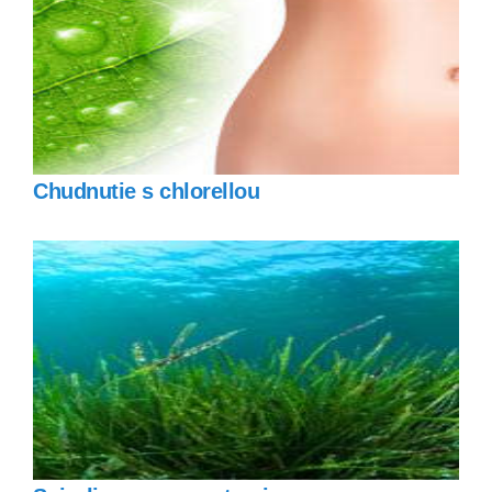
Chudnutie s chlorellou