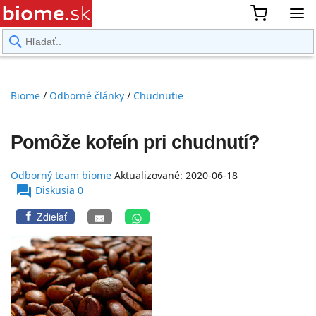
rward
Biome
/
Odborné články
/
Chudnutie
Pomôže kofeín pri chudnutí?
Odborný team biome
Aktualizované:
2020-06-18
Odborný team
forum
Diskusia 0
biome
Zdieľať