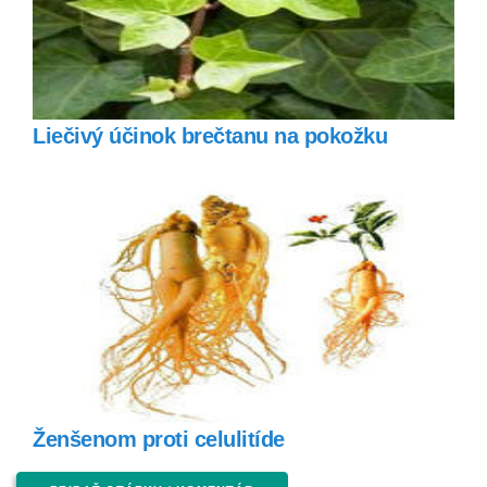
Liečivý účinok brečtanu na pokožku
Ženšenom proti celulitíde