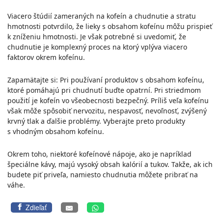
Viacero štúdií zameraných na kofeín a chudnutie a stratu
hmotnosti potvrdilo, že lieky s obsahom kofeínu môžu prispieť
k zníženiu hmotnosti. Je však potrebné si uvedomiť, že
chudnutie je komplexný proces na ktorý vplýva viacero
faktorov okrem kofeínu.
Zapamätajte si: Pri používaní produktov s obsahom kofeínu,
ktoré pomáhajú pri chudnutí buďte opatrní. Pri striedmom
použití je kofeín vo všeobecnosti bezpečný. Príliš veľa kofeínu
však môže spôsobiť nervozitu, nespavosť, nevoľnosť, zvýšený
krvný tlak a ďalšie problémy. Vyberajte preto produkty
s vhodným obsahom kofeínu.
Okrem toho, niektoré kofeínové nápoje, ako je napríklad
špeciálne kávy, majú vysoký obsah kalórií a tukov. Takže, ak ich
budete piť priveľa, namiesto chudnutia môžete pribrať na
váhe.
Zdieľať