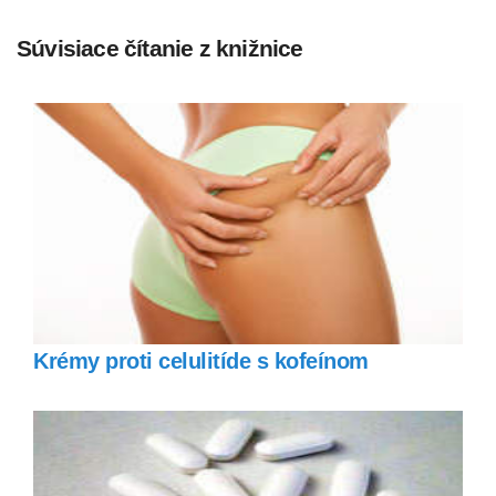
Súvisiace čítanie z knižnice
Krémy proti celulitíde s kofeínom