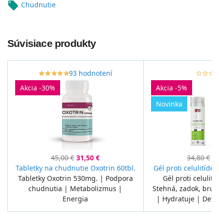
local_offer
Chudnutie
Súvisiace produkty
93 hodnotení
star_border
star
star_border
star
star_border
star
star_border
star
star_border
star
star_border
star
star_border
star
star_border
star
star_bor
sta
Akcia -30%
Akcia -5%
Novinka
45,00 €
31,50 €
34,80 €
33
Tabletky na chudnutie Oxotrin 60tbl.
Gél proti celulitíde
Tabletky Oxotrin 530mg. | Podpora
Gél proti celulití
chudnutia | Metabolizmus |
Stehná, zadok, bruc
Energia
| Hydratuje | Deto