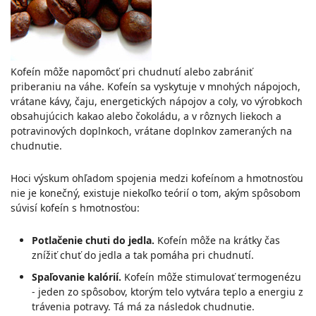
Kofeín môže napomôcť pri chudnutí alebo zabrániť
priberaniu na váhe. Kofeín sa vyskytuje v mnohých nápojoch,
vrátane kávy, čaju, energetických nápojov a coly, vo výrobkoch
obsahujúcich kakao alebo čokoládu, a v rôznych liekoch a
potravinových doplnkoch, vrátane doplnkov zameraných na
chudnutie.
Hoci výskum ohľadom spojenia medzi kofeínom a hmotnosťou
nie je konečný, existuje niekoľko teórií o tom, akým spôsobom
súvisí kofeín s hmotnosťou:
Potlačenie chuti do jedla.
Kofeín môže na krátky čas
znížiť chuť do jedla a tak pomáha pri chudnutí.
Spaľovanie kalórií.
Kofeín môže stimulovať termogenézu
- jeden zo spôsobov, ktorým telo vytvára teplo a energiu z
trávenia potravy. Tá má za následok chudnutie.